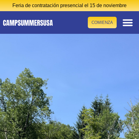
Feria de contratación presencial el 15 de noviembre
COMIENZA
El prog
Costes y sala
Otros pr