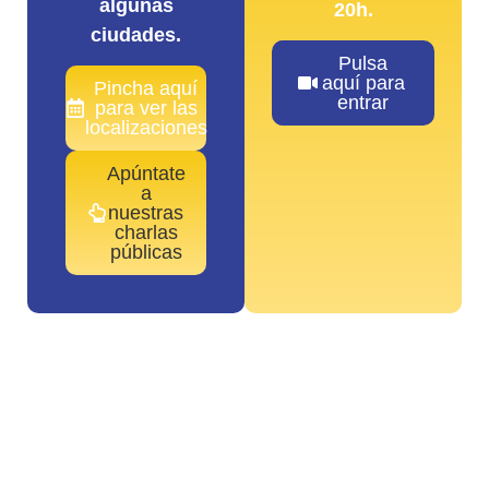
algunas
20h.
ciudades.
Pulsa
aquí para
Pincha aquí
entrar
para ver las
localizaciones
Apúntate
a
nuestras
charlas
públicas