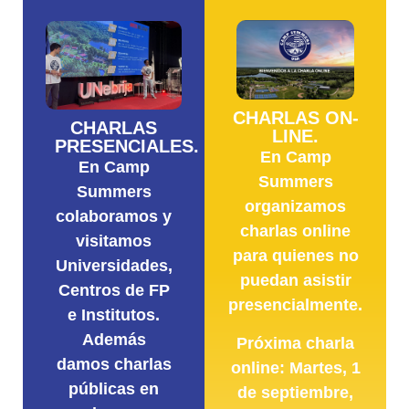
CHARLAS ON-
CHARLAS
LINE.
PRESENCIALES.
En Camp
En Camp
Summers
Summers
organizamos
colaboramos y
charlas online
visitamos
para quienes no
Universidades,
puedan asistir
Centros de FP
presencialmente.
e Institutos.
Además
Próxima charla
damos charlas
online: Martes, 1
públicas en
de septiembre,