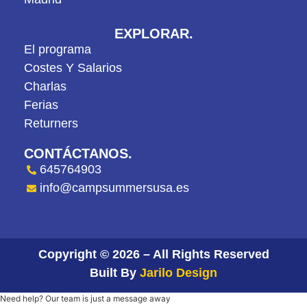
EXPLORAR.
El programa
Costes Y Salarios
Charlas
Ferias
Returners
CONTÁCTANOS.
645764903
info@campsummersusa.es
Copyright © 2026 – All Rights Reserved
Built By
Jarilo Design
Need help? Our team is just a message away