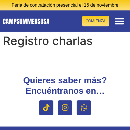
Feria de contratación presencial el 15 de noviembre
COMIENZA
El prog
Costes y sala
Otros pr
Registro charlas
Quieres saber más?
Encuéntranos en…