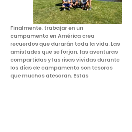
Finalmente, trabajar en un
campamento en América crea
recuerdos que durarán toda la vida. Las
amistades que se forjan, las aventuras
compartidas y las risas vividas durante
los días de campamento son tesoros
que muchos atesoran. Estas
experiencias únicas son invaluables y
suelen convertirse en anécdotas que
contarás por años.
A fin de cuentas…
Trabajar en un campamento en
Américano solo es una oportunidad