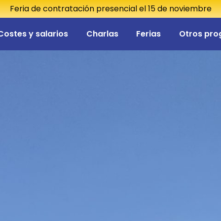
Feria de contratación presencial el 15 de noviembre
Costes y salarios
Charlas
Ferias
Otros pr