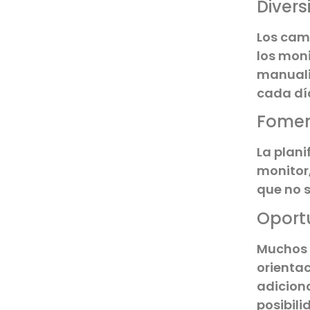
Divers
Los cam
los moni
manuali
cada dí
Fomen
La plan
monitor,
que no s
Oport
Muchos 
orientac
adiciona
posibili