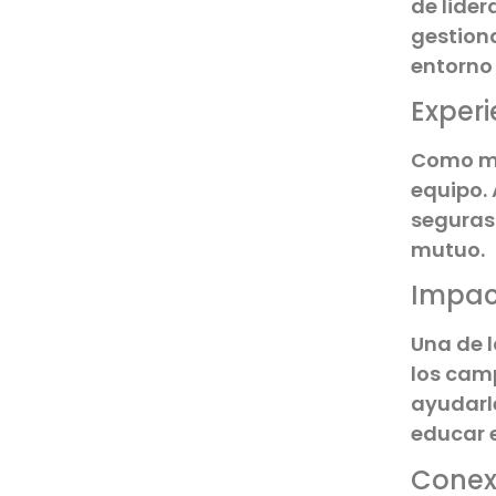
de lider
gestiona
entorno 
Experi
Como mo
equipo. 
seguras
mutuo.
Impact
Una de l
los camp
ayudarle
educar 
Conex