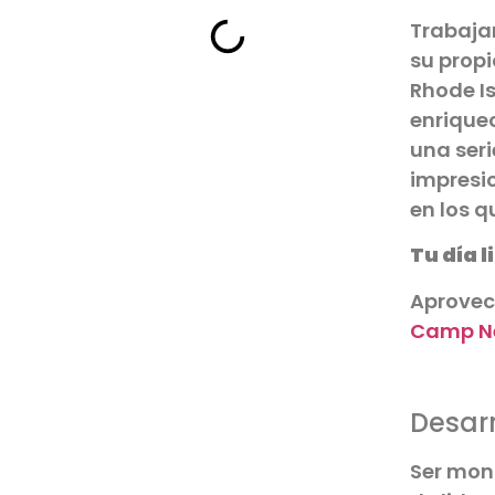
Trabaja
su prop
Rhode I
enriquec
una seri
impresi
en los 
Tu día 
Aprovec
Camp N
Desarr
Ser mon