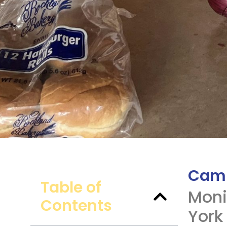
Camp
Table of
Moni
Contents
York