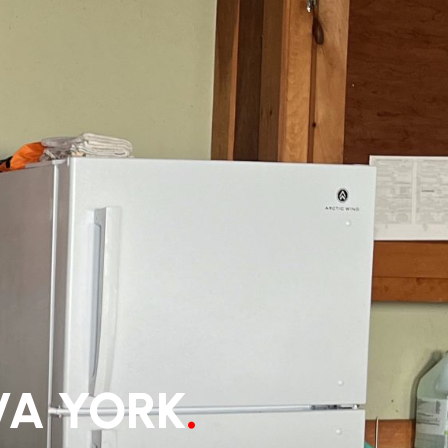
VA YORK
.