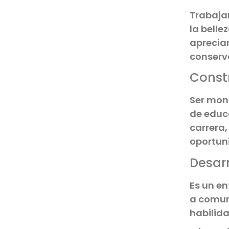
Trabaja
la belle
apreciar
conserva
Const
Ser mon
de educa
carrera,
oportuni
Desarr
Es un en
a comun
habilid