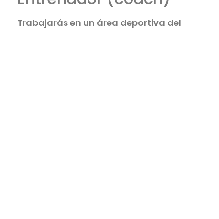
Trabajarás en un área deportiva del
Camp y te unirás a tu grupo de niños al
terminar la actividad. Baloncesto, tenis,
fútbol, hockey, natación, socorrismo,
vela, hípica… son los puestos más
buscados/contratados por los camps.
Especialista
(specialist)
Te dedicarás a un área específica del
Camp enfocada a las artes, nuevas
tecnologías, teatro, vídeo, fotografía,
música, programación… se unen a su
grupo al terminar sus actividades.