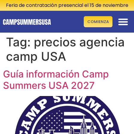
Feria de contratación presencial el 15 de noviembre
COMIENZA
El pr
Costes y sa
Otros p
Tag:
precios agencia
camp USA
Guía información Camp
Summers USA 2027